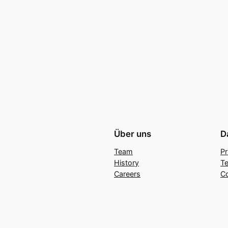
Über uns
D
Team
Pr
History
Te
Careers
C